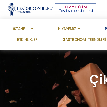
İSTANBUL
HİKAYEMİZ
ETKİNLİKLER
GASTRONOMİ TRENDLERİ
Çi