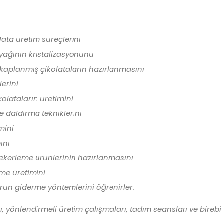
ata üretim süreçlerini
 yağının kristalizasyonunu
e kaplanmış çikolataların hazırlanmasını
lerini
ikolataların üretimini
e daldırma tekniklerini
mini
ını
ekerleme ürünlerinin hazırlanmasını
eme üretimini
orun giderme yöntemlerini öğrenirler.
, yönlendirmeli üretim çalışmaları, tadım seansları ve bire