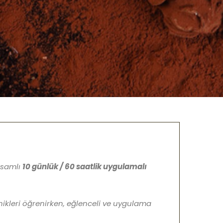
apsamlı
10 günlük / 60 saatlik uygulamalı
nikleri öğrenirken, eğlenceli ve uygulama