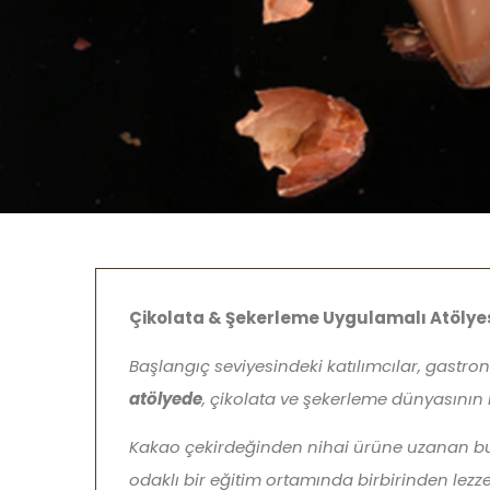
Çikolata & Şekerleme Uygulamalı Atölye
Başlangıç seviyesindeki katılımcılar, gastro
atölyede
, çikolata ve şekerleme dünyasının b
Kakao çekirdeğinden nihai ürüne uzanan bu y
odaklı bir eğitim ortamında birbirinden lezze