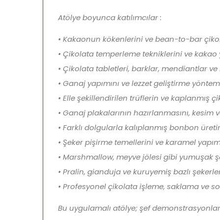
Atölye boyunca katılımcılar :
• Kakaonun kökenlerini ve bean-to-bar çikol
• Çikolata temperleme tekniklerini ve kakao
• Çikolata tabletleri, barklar, mendiantlar v
• Ganaj yapımını ve lezzet geliştirme yöntem
• Elle şekillendirilen trüflerin ve kaplanmış ç
• Ganaj plakalarının hazırlanmasını, kesim v
• Farklı dolgularla kalıplanmış bonbon üreti
• Şeker pişirme temellerini ve karamel yapım
• Marshmallow, meyve jölesi gibi yumuşak ş
• Pralin, gianduja ve kuruyemiş bazlı şekerl
• Profesyonel çikolata işleme, saklama ve s
Bu uygulamalı atölye; şef demonstrasyonları