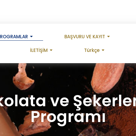
PROGRAMLAR
BAŞVURU VE KAYIT
İLETİŞİM
Türkçe
kolata ve Şekerl
Programı