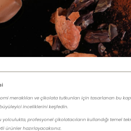
si
nomi meraklıları ve çikolata tutkunları için tasarlanan bu k
üyüleyici inceliklerini keşfedin.
olculukta, profesyonel çikolatacıların kullandığı temel tek
tli ürünler hazırlayacaksınız.