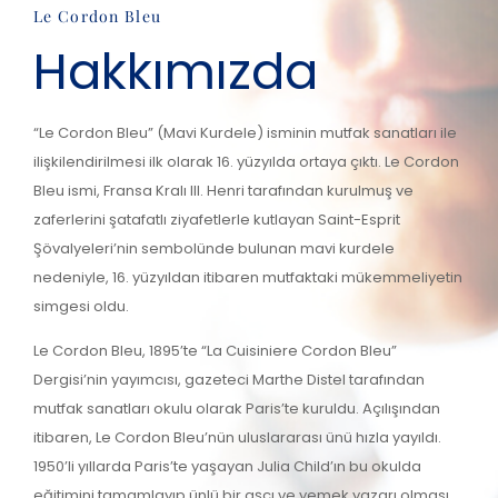
Le Cordon Bleu
Hakkımızda
“Le Cordon Bleu” (Mavi Kurdele) isminin mutfak sanatları ile
ilişkilendirilmesi ilk olarak 16. yüzyılda ortaya çıktı. Le Cordon
Bleu ismi, Fransa Kralı III. Henri tarafından kurulmuş ve
zaferlerini şatafatlı ziyafetlerle kutlayan Saint-Esprit
Şövalyeleri’nin sembolünde bulunan mavi kurdele
nedeniyle, 16. yüzyıldan itibaren mutfaktaki mükemmeliyetin
simgesi oldu.
Le Cordon Bleu, 1895’te “La Cuisiniere Cordon Bleu”
Dergisi’nin yayımcısı, gazeteci Marthe Distel tarafından
mutfak sanatları okulu olarak Paris’te kuruldu. Açılışından
itibaren, Le Cordon Bleu’nün uluslararası ünü hızla yayıldı.
1950’li yıllarda Paris’te yaşayan Julia Child’ın bu okulda
eğitimini tamamlayıp ünlü bir aşçı ve yemek yazarı olması