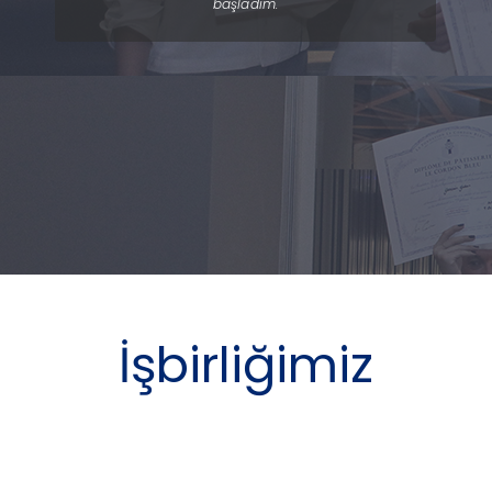
başladım.
yede
im.
fin
ir
ve
isi
İşbirliğimiz