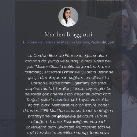
Marilen Braggiotti
as Bar,
Diplôme de Patisserie Mezunu Marilen, Pastacılık Şefi
Diplôme
Le Cordon Bleu' de Pâtisserie eğitimi aldım
Le 
ri
ardında da yurtiçi ve yurtdışı olmak üzere pek
o
 bir
çok “Master Class”a katılarak kendimi Fransız
e
Pastacılığı, Artisanal Ekmek ve Çikolata üzerinde
kten
geliştirdim. Başarımın sağlam temellerini Le
veri
don
Cordon Bleu’de attım. Eğitimim; çalışma
eğ
i
disiplini, mutfak kuralları, teknik, vizyon gibi bu
yıl
sektörde çok önemli olan değerleri bana kattı.
a
Değerli şeflerle beraber çok keyifli ve özel bir
me
ak
eğitim aldık. Memleketim olan İzmir'e döner
Biz
dönmez, 2016 Mart'tan itibaren, kendi mutfağımı
Ün
rek
profesyonel bir atölye ‘ye çevirdim. Tutkulu
rdon
olduğum Fransız Pastacılığının ve kendi
r
kökenlerim olan Levanten Mutfağı’nın tatlı ve
 ve
tuzlu lezzetlerini İzmirlilere sunup, tanıtmaya