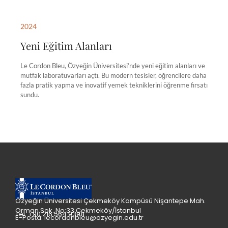
2024
Yeni Eğitim Alanları
Le Cordon Bleu, Özyeğin Üniversitesi’nde yeni eğitim alanları ve
mutfak laboratuvarları açtı. Bu modern tesisler, öğrencilere daha
fazla pratik yapma ve inovatif yemek tekniklerini öğrenme fırsatı
sundu.
Özyeğin Üniversitesi Çekmeköy Kampüsü Nişantepe Mah.
Orman Sok. No:33 Çekmeköy/İstanbul
Tel: +90 216 564 9398
E-Posta: lecordonbleu@ozyegin.edu.tr