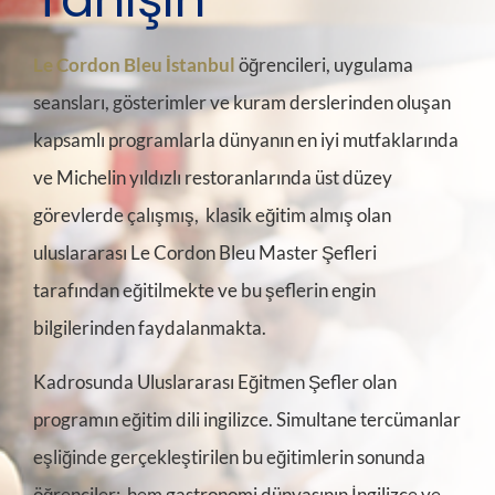
Le Cordon Bleu İstanbul
öğrencileri, uygulama
seansları, gösterimler ve kuram derslerinden oluşan
kapsamlı programlarla dünyanın en iyi mutfaklarında
ve Michelin yıldızlı restoranlarında üst düzey
görevlerde çalışmış, klasik eğitim almış olan
uluslararası Le Cordon Bleu Master Şefleri
tarafından eğitilmekte ve bu şeflerin engin
bilgilerinden faydalanmakta.
Kadrosunda Uluslararası Eğitmen Şefler olan
programın eğitim dili ingilizce. Simultane tercümanlar
eşliğinde gerçekleştirilen bu eğitimlerin sonunda
öğrenciler; hem gastronomi dünyasının İngilizce ve