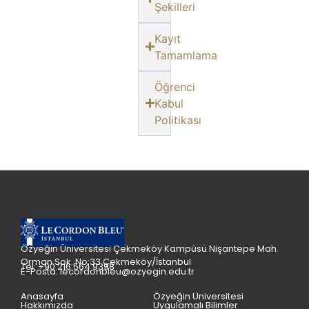
Şekilleri
Kayıt
Tamamlama
Öğrenci
Kabul
Politikası
Özyeğin Üniversitesi Çekmeköy Kampüsü Nişantepe Mah.
Orman Sok. No:33 Çekmeköy/İstanbul
Tel: +90 216 564 9398
E-Posta: lecordonbleu@ozyegin.edu.tr
Anasayfa
Özyeğin Üniversitesi
Hakkımızda
Uygulamalı Bilimler