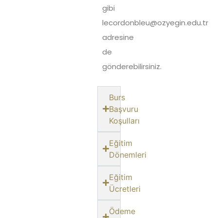
gibi
lecordonbleu@ozyegin.edu.tr
adresine
de
gönderebilirsiniz.
Burs
Başvuru
Koşulları
Eğitim
Dönemleri
Eğitim
Ücretleri
Ödeme