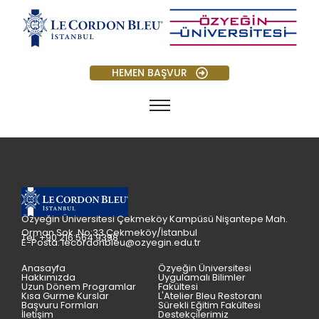
HEMEN BAŞVUR
Özyeğin Üniversitesi Çekmeköy Kampüsü Nişantepe Mah.
Orman Sok. No:33 Çekmeköy/İstanbul
Tel: +90 216 564 9398
E-Posta: lecordonbleu@ozyegin.edu.tr
Anasayfa
Özyeğin Üniversitesi
Hakkımızda
Uygulamalı Bilimler
Uzun Dönem Programlar
Fakültesi
Kısa Gurme Kurslar
L'Atelier Bleu Restoranı
Başvuru Formları
Sürekli Eğitim Fakültesi
İletişim
Destekçilerimiz