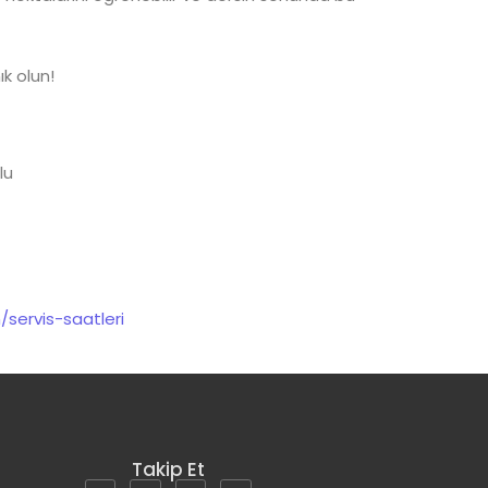
k olun!
lu
/servis-saatleri
Takip Et