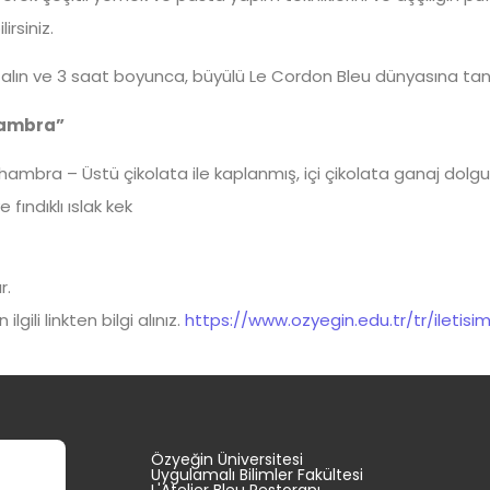
irsiniz.
i alın ve 3 saat boyunca, büyülü Le Cordon Bleu dünyasına tanı
hambra”
ambra – Üstü çikolata ile kaplanmış, içi çikolata ganaj dolgu
e fındıklı ıslak kek
r.
ilgili linkten bilgi alınız.
https://www.ozyegin.edu.tr/tr/iletisim
fa
Özyeğin Üniversitesi
ızda
Uygulamalı Bilimler Fakültesi
Dönem
L'Atelier Bleu Restoranı