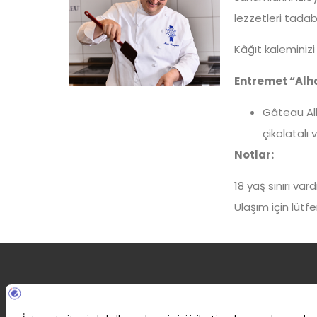
lezzetleri tadabil
Kâğıt kaleminiz
Entremet “Al
Gâteau Alh
çikolatalı v
Notlar:
18 yaş sınırı vardı
Ulaşım için lütfen 
Anasay
Hakkım
Uzun 