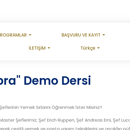
PROGRAMLAR
BAŞVURU VE KAYIT
İLETİŞİM
Türkçe
ra" Demo Dersi
eflerinin Yemek Sırlarını Öğrenmek İster Misiniz?
aster Şeflerimiz; Şef Erich Ruppen, Şef Andreas Erni, Şef Luc
yerek çeşitli yemek ve pasta yapım tekniklerini ve aşçılığın pü